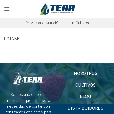
Saltar
al
contenido
Mas que Nutrición para tus Cultivos
KOTABB
NOSOTROS
CULTIVOS
Somos una empresa
BLOG
mexicana que nace de la
necesidad de contar con
DISTRIBUIDORES
fertilizantes eficientes para